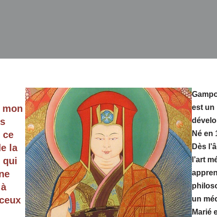
Gampo
s mon
est un 
es
dévelo
 ce
Né en 
e la
Dès l’
 qui
l’art m
ine
appren
 à
philos
 ceux
un méd
Marié 