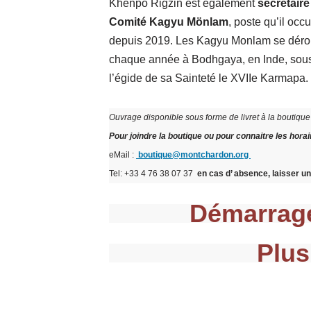
Khenpo Rigzin est également
secrétaire
Comité Kagyu Mönlam
, poste qu’il occ
depuis 2019. Les Kagyu Monlam se déro
chaque année à Bodhgaya, en Inde, sou
l’égide de sa Sainteté le XVIIe Karmapa.
Ouvrage disponible sous forme de livret à la boutiq
Pour joindre la boutique ou pour connaitre les horai
eMail :
boutique@montchardon.org
Tel: +33 4 76 38 07 37
en cas d’ absence, laisser 
Démarrage
Plus
Neve
| Propulsé par
WordPress