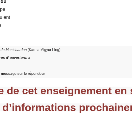
 du
upe
ulent
s
ue de Montchardon
(Karma Migyur Ling)
res d’ ouverture: »
un message sur le répondeur
 de cet enseignement en
 d’informations prochain