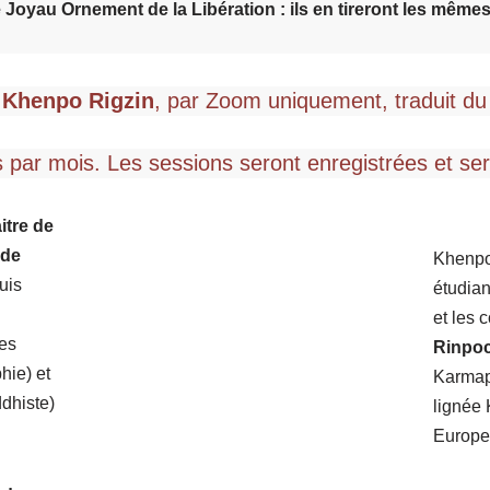
e Joyau Ornement de la Libération : ils en tireront les même
 Khenpo Rigzin
, par Zoom uniquement, traduit du 
 par mois. Les sessions seront enregistrées et se
itre de
 de
Khenpo
uis
étudian
et les 
ses
Rinpo
hie) et
Karmapa
dhiste)
lignée
Europe 