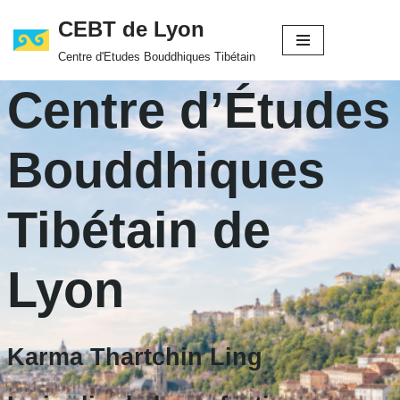
CEBT de Lyon
Aller
Centre d'Etudes Bouddhiques Tibétain
au
Centre d’Études
contenu
Bouddhiques
Tibétain de
Lyon
Karma Thartchin Ling